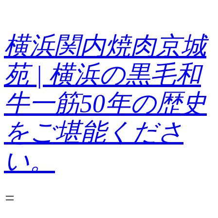
内
容
を
横浜関内焼肉京城
ス
キ
苑 | 横浜の黒毛和
ッ
プ
牛一筋50年の歴史
をご堪能くださ
い。